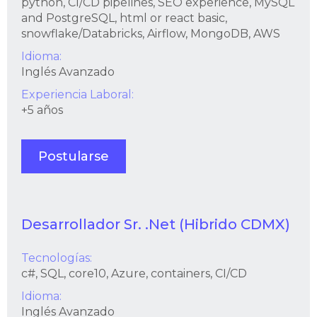
python, CI/CD pipelines, SEO experience, MySQL
and PostgreSQL, html or react basic,
snowflake/Databricks, Airflow, MongoDB, AWS
Idioma:
Inglés Avanzado
Experiencia Laboral:
+5 años
Postularse
Desarrollador Sr. .Net (Hibrido CDMX)
Tecnologías:
c#, SQL, core10, Azure, containers, CI/CD
Idioma:
Inglés Avanzado