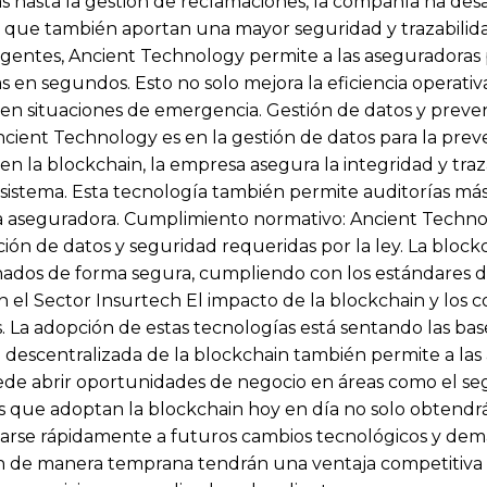
as hasta la gestión de reclamaciones, la compañía ha des
no que también aportan una mayor seguridad y trazabilid
eligentes, Ancient Technology permite a las aseguradora
zas en segundos. Esto no solo mejora la eficiencia operat
ve en situaciones de emergencia. Gestión de datos y prev
ncient Technology es en la gestión de datos para la prev
en la blockchain, la empresa asegura la integridad y traz
el sistema. Esta tecnología también permite auditorías má
 la aseguradora. Cumplimiento normativo: Ancient Techn
ión de datos y seguridad requeridas por la ley. La blockc
dos de forma segura, cumpliendo con los estándares de 
 el Sector Insurtech El impacto de la blockchain y los c
s. La adopción de estas tecnologías está sentando las ba
za descentralizada de la blockchain también permite a l
uede abrir oportunidades de negocio en áreas como el seg
doras que adoptan la blockchain hoy en día no solo obtendr
arse rápidamente a futuros cambios tecnológicos y dem
de manera temprana tendrán una ventaja competitiva si