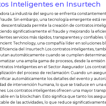
os Inteligentes en Insurtech
dora La industria del seguro se enfrenta constantement
 fraude. Sin embargo, una tecnología emergente está rev
 descentralizada permite la creación de contratos intel
ciendo significativamente el fraude y mejorando la efici
ientes servicios más rápidos, transparentes y confiables
ncient Technology, una compañía líder en soluciones bl
a Eficiencia del Insurtech Los contratos inteligentes, ta
ecutan automáticamente cuando se cumplen determinada
matizar una amplia gama de procesos, desde la emisión 
ntratos Inteligentes en el Sector Asegurador Los contrat
Agilización del proceso de reclamación: Cuando un asegur
erificar automáticamente los detalles del evento y autor
dad de intervención humana, lo que se traduce en una ex
ones: Los contratos inteligentes ofrecen una mayor transp
able en la blockchain. Esto significa que tanto los ase
icable de las actividades, lo que reduce significativamen