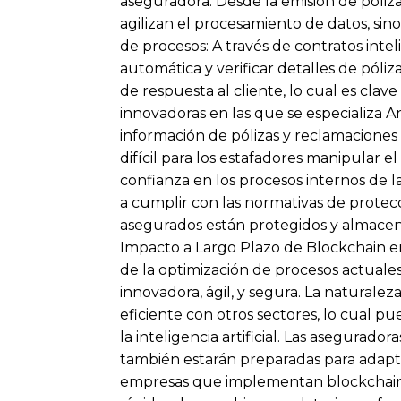
aseguradora. Desde la emisión de póliz
agilizan el procesamiento de datos, si
de procesos: A través de contratos int
automática y verificar detalles de póli
de respuesta al cliente, lo cual es cla
innovadoras en las que se especializa A
información de pólizas y reclamaciones 
difícil para los estafadores manipular 
confianza en los procesos internos de
a cumplir con las normativas de protecc
asegurados están protegidos y almacena
Impacto a Largo Plazo de Blockchain en
de la optimización de procesos actuale
innovadora, ágil, y segura. La naturale
eficiente con otros sectores, lo cual p
la inteligencia artificial. Las asegura
también estarán preparadas para adapt
empresas que implementan blockchain 