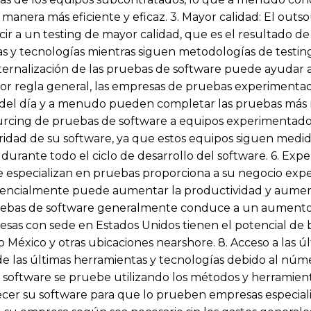
anera más eficiente y eficaz. 3. Mayor calidad: El outs
 a un testing de mayor calidad, que es el resultado de
as y tecnologías mientras siguen metodologías de testing
ternalización de las pruebas de software puede ayudar a
r regla general, las empresas de pruebas experimentada
as del día y a menudo pueden completar las pruebas má
sourcing de pruebas de software a equipos experimentad
gridad de su software, ya que estos equipos siguen med
urante todo el ciclo de desarrollo del software. 6. Exper
 especializan en pruebas proporciona a su negocio expe
potencialmente puede aumentar la productividad y aumen
uebas de software generalmente conduce a un aumento s
esas con sede en Estados Unidos tienen el potencial de 
 México y otras ubicaciones nearshore. 8. Acceso a las úl
e las últimas herramientas y tecnologías debido al núme
u software se pruebe utilizando los métodos y herramient
Ofrecer su software para que lo prueben empresas especial