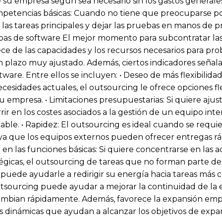
su empresa según sea necesario sin los gastos general
ompetencias básicas: Cuando no tiene que preocuparse po
las tareas principales y dejar las pruebas en manos de 
as de software El mejor momento para subcontratar las
e de las capacidades y los recursos necesarios para pro
 plazo muy ajustado. Además, ciertos indicadores seña
ware. Entre ellos se incluyen: • Deseo de más flexibilidad
esidades actuales, el outsourcing le ofrece opciones fle
u empresa. • Limitaciones presupuestarias: Si quiere aju
rir en los costes asociados a la gestión de un equipo inte
able. • Rapidez: El outsourcing es ideal cuando se requi
ya que los equipos externos pueden ofrecer entregas ráp
e en las funciones básicas: Si quiere concentrarse en las 
atégicas, el outsourcing de tareas que no forman parte de
uede ayudarle a redirigir su energía hacia tareas más crí
utsourcing puede ayudar a mejorar la continuidad de la
mbian rápidamente. Además, favorece la expansión empre
s dinámicas que ayudan a alcanzar los objetivos de expa