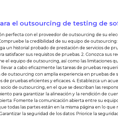
ara el outsourcing de testing de s
ón perfecta con el proveedor de outsourcing de su elec
. Compruebe la credibilidad de su equipo de outsourcing
 un historial probado de prestación de servicios de pru
ra satisfacer sus requisitos de pruebas. 2. Conozca sus r
ne el equipo de outsourcing, así como las limitaciones q
 llevar a cabo eficazmente las tareas de pruebas requer
s de outsourcing con amplia experiencia en pruebas de 
 de pruebas eficientes y eficaces. 4. Establezca un acuer
socio de outsourcing, en el que se describan las responsa
iento para garantizar la alineación y la rendición de cu
bierta: Fomente la comunicación abierta entre su equip
ue todas las partes están en la misma página en lo que re
 Garantizar la seguridad de los datos: Priorice la segur