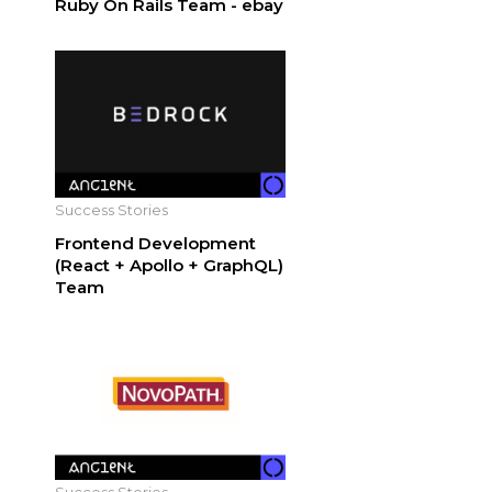
Ruby On Rails Team - ebay
Success Stories
Frontend Development
(React + Apollo + GraphQL)
Team
Success Stories