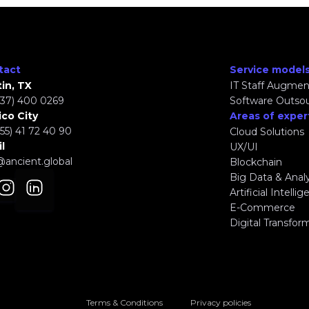
tact
Service model
in, TX
IT Staff Augmen
737) 400 0269
Software Outso
co City
Areas of exper
(55) 41 72 40 90
Cloud Solutions
l
UX/UI
@ancient.global
Blockchain
Big Data & Analy
Artificial Intelli
E-Commerce
Digital Transfor
Terms & Conditions
Privacy policies