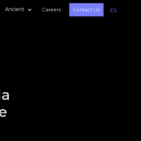
Ancient
Careers
Contact Us
ES
la
e