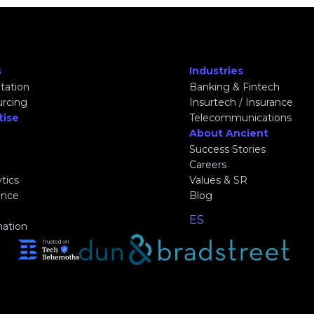
s
Industries
tation
Banking & Fintech
urcing
Insurtech / Insurance
tise
Telecommunications
About Ancient
Success Stories
Careers
tics
Values & SR
gence
Blog
ES
mation