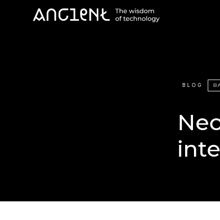
BLOG
B
Neo
int