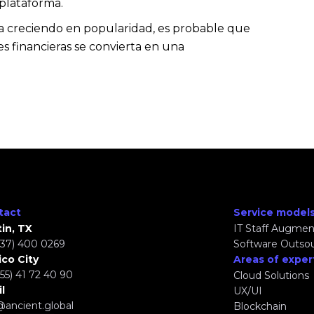
 plataforma.
a creciendo en popularidad, es probable que
es financieras se convierta en una
tact
Service model
in, TX
IT Staff Augmen
737) 400 0269
Software Outso
co City
Areas of exper
(55) 41 72 40 90
Cloud Solutions
l
UX/UI
@ancient.global
Blockchain