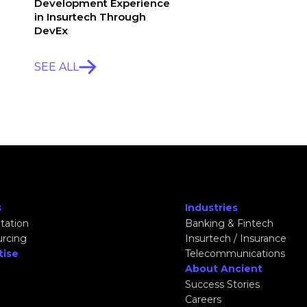
Development Experience
in Insurtech Through
DevEx
SEE ALL
s
Industries
tation
Banking & Fintech
urcing
Insurtech / Insurance
tise
Telecommunications
About Ancient
Success Stories
Careers